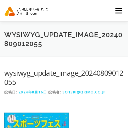
コ
ン
メニュー
テ
ン
ツ
へ
トップ
自動見積り
商品一覧
WYSIWYG_UPDATE_IMAGE_20240
ス
809012055
キ
ッ
プ
アーバンスポーツイベント.JP
wysiwyg_update_image_20240809012
055
投稿日:
2024年8月16日
投稿者:
SO13KI@QRIMO.CO.JP