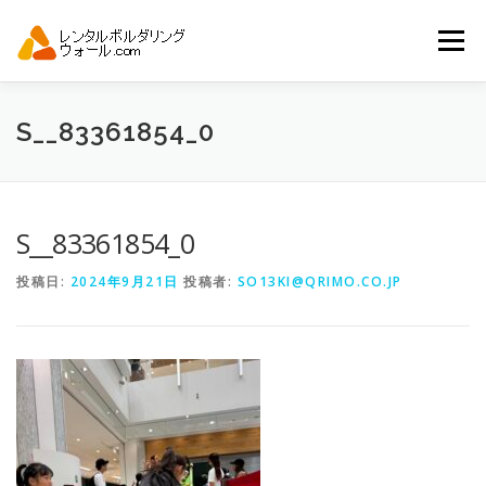
コ
ン
メニュー
テ
ン
ツ
へ
トップ
自動見積り
商品一覧
S__83361854_0
ス
キ
ッ
プ
アーバンスポーツイベント.JP
S__83361854_0
投稿日:
2024年9月21日
投稿者:
SO13KI@QRIMO.CO.JP