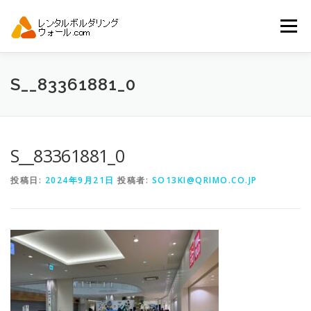
コ
ン
メニュー
テ
ン
ツ
へ
トップ
自動見積り
商品一覧
S__83361881_0
ス
キ
ッ
プ
アーバンスポーツイベント.JP
S__83361881_0
投稿日:
2024年9月21日
投稿者:
SO13KI@QRIMO.CO.JP