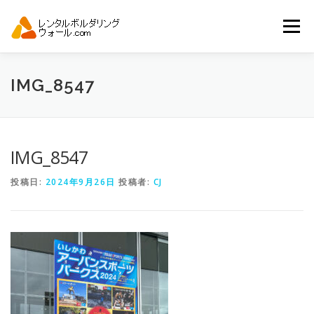
コ
ン
メニュー
テ
ン
ツ
へ
トップ
自動見積り
商品一覧
IMG_8547
ス
キ
ッ
プ
アーバンスポーツイベント.JP
IMG_8547
投稿日:
2024年9月26日
投稿者:
CJ