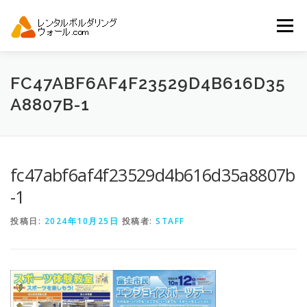
コ
ン
メニュー
テ
ン
ツ
へ
トップ
自動見積り
商品一覧
FC47ABF6AF4F23529D4B616D35
ス
A8807B-1
キ
ッ
プ
アーバンスポーツイベント.JP
fc47abf6af4f23529d4b616d35a8807b
-1
投稿日:
2024年10月25日
投稿者:
STAFF