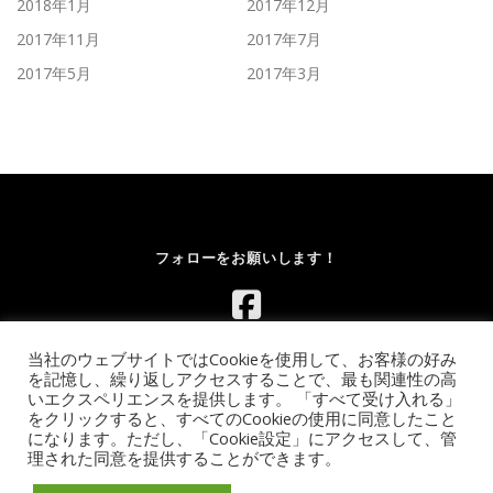
2018年1月
2017年12月
2017年11月
2017年7月
2017年5月
2017年3月
フォローをお願いします！
当社のウェブサイトではCookieを使用して、お客様の好み
を記憶し、繰り返しアクセスすることで、最も関連性の高
いエクスペリエンスを提供します。 「すべて受け入れる」
をクリックすると、すべてのCookieの使用に同意したこと
になります。ただし、「Cookie設定」にアクセスして、管
Copyright © 2026 レンタルボルダリングウォール.com｜イベント
理された同意を提供することができます。
向け移動式ウォールのレンタル【全国対応】
–
OnePress
theme