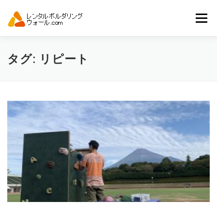
コ
ン
メニュー
テ
ン
ツ
へ
トップ
自動見積り
商品一覧
タグ:
リピート
ス
キ
ッ
プ
アーバンスポーツイベント.JP