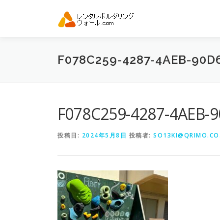
コ
ン
テ
ン
ツ
F078C259-4287-4AEB-90D
へ
ス
キ
ッ
プ
F078C259-4287-4AEB-
投稿日:
2024年5月8日
投稿者:
SO13KI@QRIMO.CO.