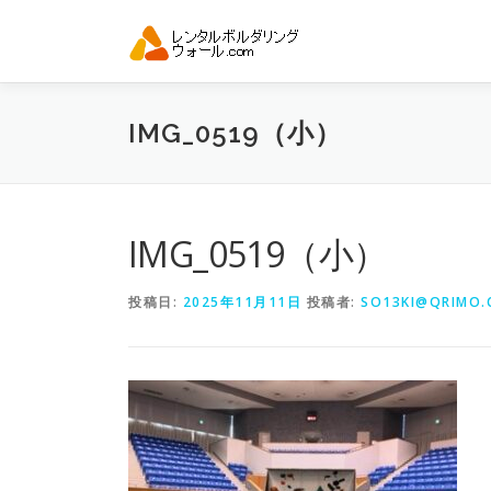
コ
ン
テ
ン
ツ
IMG_0519（小）
へ
ス
キ
ッ
プ
IMG_0519（小）
投稿日:
2025年11月11日
投稿者:
SO13KI@QRIMO.C