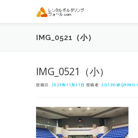
コ
ン
テ
ン
ツ
IMG_0521（小）
へ
ス
キ
ッ
プ
IMG_0521（小）
投稿日:
2025年11月11日
投稿者:
SO13KI@QRIMO.C