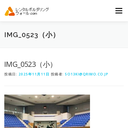
コ
ン
メニュー
テ
ン
ツ
へ
トップ
自動見積り
商品一覧
IMG_0523（小）
ス
キ
ッ
プ
アーバンスポーツイベント.JP
IMG_0523（小）
投稿日:
2025年11月11日
投稿者:
SO13KI@QRIMO.CO.JP