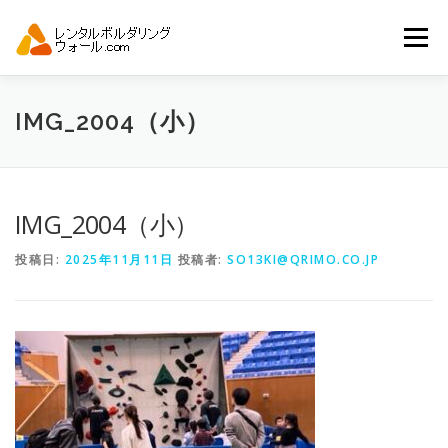
コ
ン
メニュー
テ
ン
ツ
へ
トップ
自動見積り
商品一覧
IMG_2004（小）
ス
キ
ッ
プ
アーバンスポーツイベント.JP
IMG_2004（小）
投稿日:
2025年11月11日
投稿者:
SO13KI@QRIMO.CO.JP