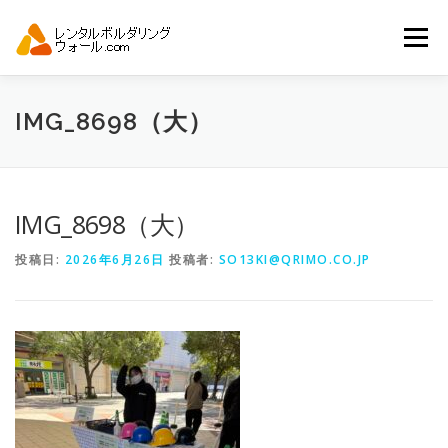
コ
ン
メニュー
テ
ン
ツ
へ
トップ
自動見積り
商品一覧
IMG_8698（大）
ス
キ
ッ
プ
アーバンスポーツイベント.JP
IMG_8698（大）
投稿日:
2026年6月26日
投稿者:
SO13KI@QRIMO.CO.JP