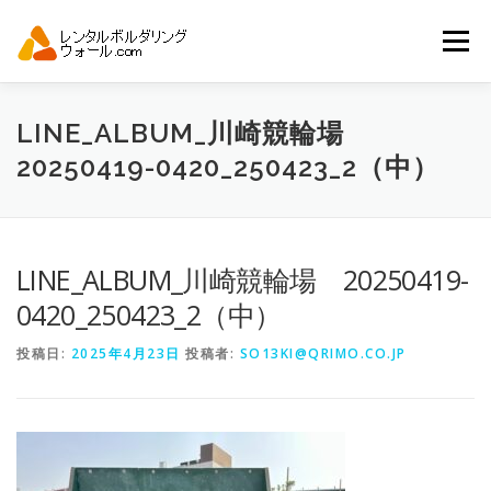
コ
ン
メニュー
テ
ン
ツ
へ
トップ
自動見積り
商品一覧
LINE_ALBUM_川崎競輪場
ス
20250419-0420_250423_2（中）
キ
ッ
プ
アーバンスポーツイベント.JP
LINE_ALBUM_川崎競輪場 20250419-
0420_250423_2（中）
投稿日:
2025年4月23日
投稿者:
SO13KI@QRIMO.CO.JP