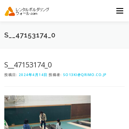
コ
ン
メニュー
テ
ン
ツ
へ
トップ
自動見積り
商品一覧
S__47153174_0
ス
キ
ッ
プ
アーバンスポーツイベント.JP
S__47153174_0
投稿日:
2024年4月14日
投稿者:
SO13KI@QRIMO.CO.JP