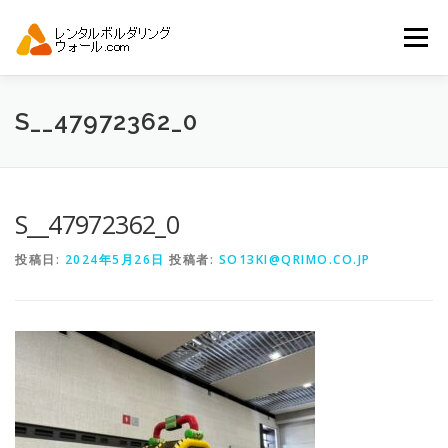
コ
ン
メニュー
テ
ン
ツ
へ
トップ
自動見積り
商品一覧
S__47972362_0
ス
キ
ッ
プ
アーバンスポーツイベント.JP
S__47972362_0
投稿日:
2024年5月26日
投稿者:
SO13KI@QRIMO.CO.JP