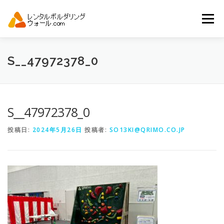
コ
ン
メニュー
テ
ン
ツ
へ
トップ
自動見積り
商品一覧
S__47972378_0
ス
キ
ッ
プ
アーバンスポーツイベント.JP
S__47972378_0
投稿日:
2024年5月26日
投稿者:
SO13KI@QRIMO.CO.JP