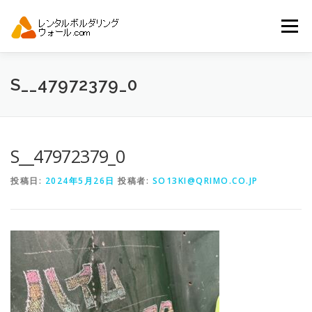
コ
ン
メニュー
テ
ン
ツ
へ
トップ
自動見積り
商品一覧
S__47972379_0
ス
キ
ッ
プ
アーバンスポーツイベント.JP
S__47972379_0
投稿日:
2024年5月26日
投稿者:
SO13KI@QRIMO.CO.JP