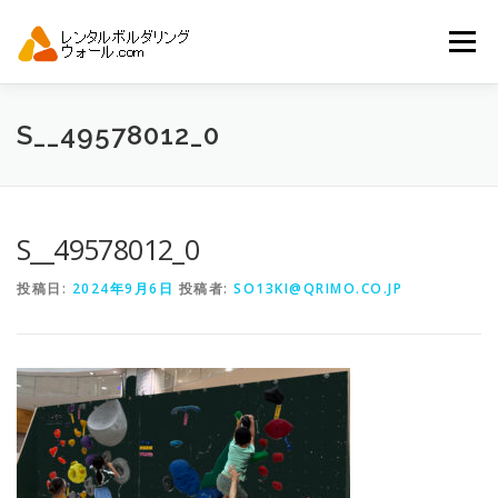
コ
ン
メニュー
テ
ン
ツ
へ
トップ
自動見積り
商品一覧
S__49578012_0
ス
キ
ッ
プ
アーバンスポーツイベント.JP
S__49578012_0
投稿日:
2024年9月6日
投稿者:
SO13KI@QRIMO.CO.JP