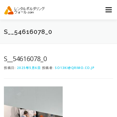
コ
ン
メニュー
テ
ン
ツ
へ
トップ
自動見積り
商品一覧
S__54616078_0
ス
キ
ッ
プ
アーバンスポーツイベント.JP
S__54616078_0
投稿日:
2025年5月6日
投稿者:
SO13KI@QRIMO.CO.JP