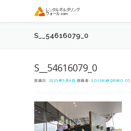
コ
ン
テ
ン
ツ
S__54616079_0
へ
ス
キ
ッ
プ
S__54616079_0
投稿日:
2025年5月6日
投稿者:
SO13KI@QRIMO.CO.