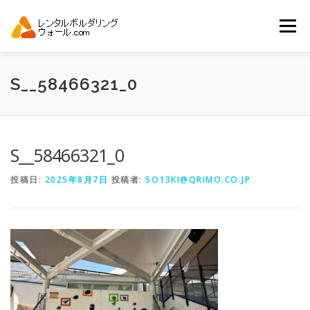
コ
ン
メニュー
テ
ン
ツ
へ
トップ
自動見積り
商品一覧
S__58466321_0
ス
キ
ッ
プ
アーバンスポーツイベント.JP
S__58466321_0
投稿日:
2025年8月7日
投稿者:
SO13KI@QRIMO.CO.JP