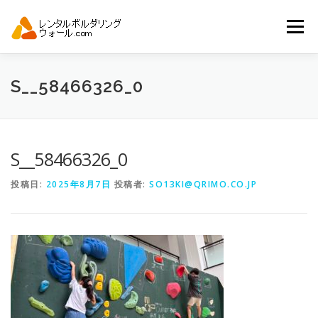
コ
ン
メニュー
テ
ン
ツ
へ
トップ
自動見積り
商品一覧
S__58466326_0
ス
キ
ッ
プ
アーバンスポーツイベント.JP
S__58466326_0
投稿日:
2025年8月7日
投稿者:
SO13KI@QRIMO.CO.JP