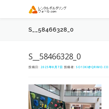
コ
ン
テ
ン
ツ
S__58466328_0
へ
ス
キ
ッ
プ
S__58466328_0
投稿日:
2025年8月7日
投稿者:
SO13KI@QRIMO.CO.