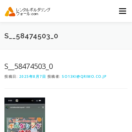
コ
ン
メニュー
テ
ン
ツ
へ
トップ
自動見積り
商品一覧
S__58474503_0
ス
キ
ッ
プ
アーバンスポーツイベント.JP
S__58474503_0
投稿日:
2025年8月7日
投稿者:
SO13KI@QRIMO.CO.JP