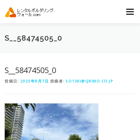
コ
ン
メニュー
テ
ン
ツ
へ
トップ
自動見積り
商品一覧
S__58474505_0
ス
キ
ッ
プ
アーバンスポーツイベント.JP
S__58474505_0
投稿日:
2025年8月7日
投稿者:
SO13KI@QRIMO.CO.JP