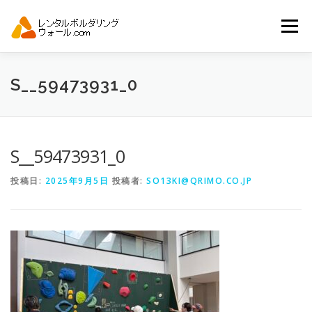
コ
ン
メニュー
テ
ン
ツ
へ
トップ
自動見積り
商品一覧
S__59473931_0
ス
キ
ッ
プ
アーバンスポーツイベント.JP
S__59473931_0
投稿日:
2025年9月5日
投稿者:
SO13KI@QRIMO.CO.JP