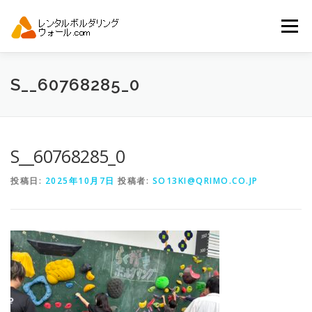
コ
ン
メニュー
テ
ン
ツ
へ
トップ
自動見積り
商品一覧
S__60768285_0
ス
キ
ッ
プ
アーバンスポーツイベント.JP
S__60768285_0
投稿日:
2025年10月7日
投稿者:
SO13KI@QRIMO.CO.JP