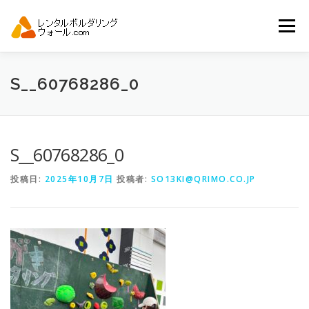
コ
ン
メニュー
テ
ン
ツ
へ
トップ
自動見積り
商品一覧
S__60768286_0
ス
キ
ッ
プ
アーバンスポーツイベント.JP
S__60768286_0
投稿日:
2025年10月7日
投稿者:
SO13KI@QRIMO.CO.JP