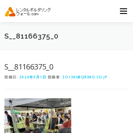
コ
ン
メニュー
テ
ン
ツ
へ
トップ
自動見積り
商品一覧
S__81166375_0
ス
キ
ッ
プ
アーバンスポーツイベント.JP
S__81166375_0
投稿日:
2024年5月1日
投稿者:
SO13KI@QRIMO.CO.JP