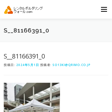
コ
ン
メニュー
テ
ン
ツ
へ
トップ
自動見積り
商品一覧
S__81166391_0
ス
キ
ッ
プ
アーバンスポーツイベント.JP
S__81166391_0
投稿日:
2024年5月1日
投稿者:
SO13KI@QRIMO.CO.JP