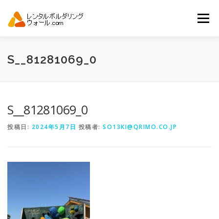
コ
ン
メニュー
テ
ン
ツ
へ
トップ
自動見積り
商品一覧
S__81281069_0
ス
キ
ッ
プ
アーバンスポーツイベント.JP
S__81281069_0
投稿日:
2024年5月7日
投稿者:
SO13KI@QRIMO.CO.JP