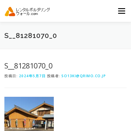
コ
ン
メニュー
テ
ン
ツ
へ
トップ
自動見積り
商品一覧
S__81281070_0
ス
キ
ッ
プ
アーバンスポーツイベント.JP
S__81281070_0
投稿日:
2024年5月7日
投稿者:
SO13KI@QRIMO.CO.JP