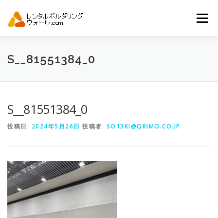
コ
ン
メニュー
テ
ン
ツ
へ
トップ
自動見積り
商品一覧
S__81551384_0
ス
キ
ッ
プ
アーバンスポーツイベント.JP
S__81551384_0
投稿日:
2024年5月26日
投稿者:
SO13KI@QRIMO.CO.JP