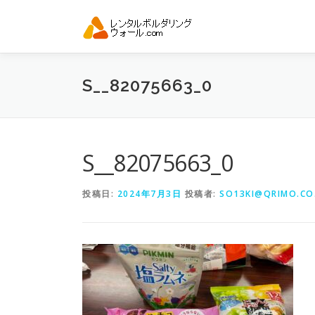
コ
ン
テ
ン
ツ
S__82075663_0
へ
ス
キ
ッ
プ
S__82075663_0
投稿日:
2024年7月3日
投稿者:
SO13KI@QRIMO.CO.