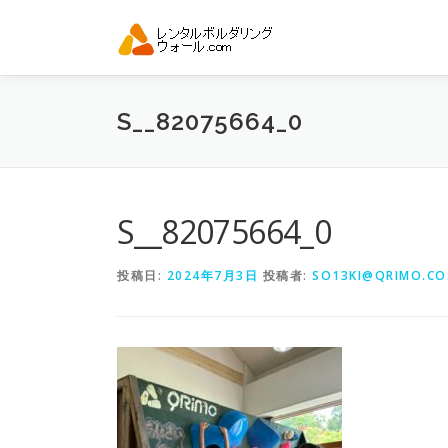
コ
ン
テ
ン
ツ
S__82075664_0
へ
ス
キ
ッ
プ
S__82075664_0
投稿日:
2024年7月3日
投稿者:
SO13KI@QRIMO.CO.