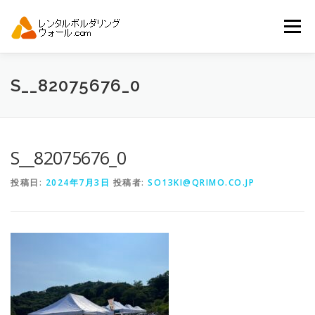
コ
ン
メニュー
テ
ン
ツ
へ
トップ
自動見積り
商品一覧
S__82075676_0
ス
キ
ッ
プ
アーバンスポーツイベント.JP
S__82075676_0
投稿日:
2024年7月3日
投稿者:
SO13KI@QRIMO.CO.JP