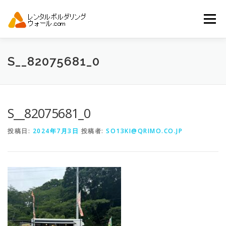
コ
ン
メニュー
テ
ン
ツ
へ
トップ
自動見積り
商品一覧
S__82075681_0
ス
キ
ッ
プ
アーバンスポーツイベント.JP
S__82075681_0
投稿日:
2024年7月3日
投稿者:
SO13KI@QRIMO.CO.JP