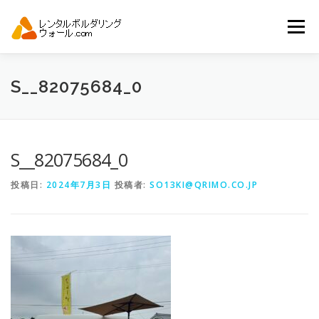
コ
ン
メニュー
テ
ン
ツ
へ
トップ
自動見積り
商品一覧
S__82075684_0
ス
キ
ッ
プ
アーバンスポーツイベント.JP
S__82075684_0
投稿日:
2024年7月3日
投稿者:
SO13KI@QRIMO.CO.JP