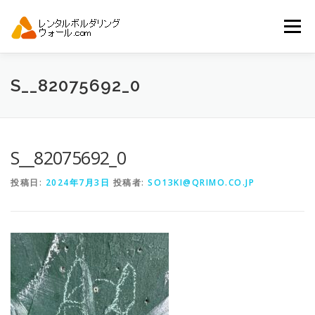
コ
ン
メニュー
テ
ン
ツ
へ
トップ
自動見積り
商品一覧
S__82075692_0
ス
キ
ッ
プ
アーバンスポーツイベント.JP
S__82075692_0
投稿日:
2024年7月3日
投稿者:
SO13KI@QRIMO.CO.JP