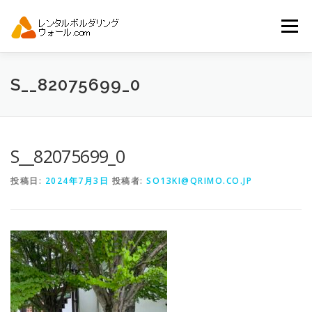
コ
ン
メニュー
テ
ン
ツ
へ
トップ
自動見積り
商品一覧
S__82075699_0
ス
キ
ッ
プ
アーバンスポーツイベント.JP
S__82075699_0
投稿日:
2024年7月3日
投稿者:
SO13KI@QRIMO.CO.JP