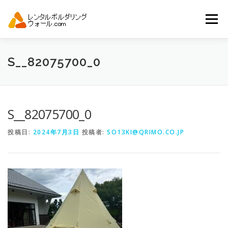
コ
ン
メニュー
テ
ン
ツ
へ
トップ
自動見積り
商品一覧
S__82075700_0
ス
キ
ッ
プ
アーバンスポーツイベント.JP
S__82075700_0
投稿日:
2024年7月3日
投稿者:
SO13KI@QRIMO.CO.JP