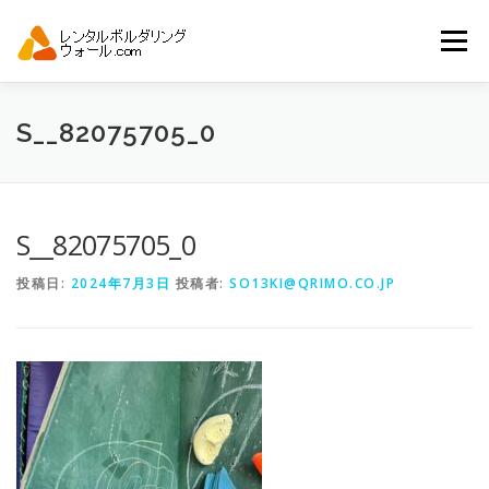
コ
ン
メニュー
テ
ン
ツ
へ
トップ
自動見積り
商品一覧
S__82075705_0
ス
キ
ッ
プ
アーバンスポーツイベント.JP
S__82075705_0
投稿日:
2024年7月3日
投稿者:
SO13KI@QRIMO.CO.JP