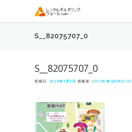
コ
ン
テ
ン
ツ
S__82075707_0
へ
ス
キ
ッ
プ
S__82075707_0
投稿日:
2024年7月3日
投稿者:
SO13KI@QRIMO.CO.