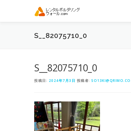
コ
ン
テ
ン
ツ
S__82075710_0
へ
ス
キ
ッ
プ
S__82075710_0
投稿日:
2024年7月3日
投稿者:
SO13KI@QRIMO.CO.