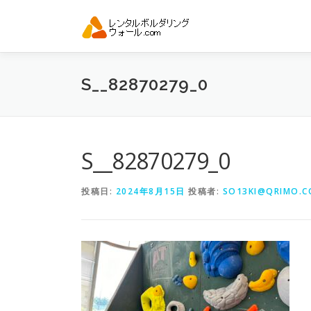
コ
ン
テ
ン
ツ
S__82870279_0
へ
ス
キ
ッ
プ
S__82870279_0
投稿日:
2024年8月15日
投稿者:
SO13KI@QRIMO.CO