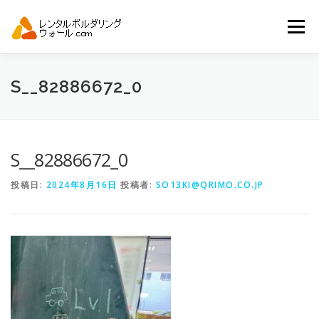
コ
ン
メニュー
テ
ン
ツ
へ
トップ
自動見積り
商品一覧
S__82886672_0
ス
キ
ッ
プ
アーバンスポーツイベント.JP
S__82886672_0
投稿日:
2024年8月16日
投稿者:
SO13KI@QRIMO.CO.JP