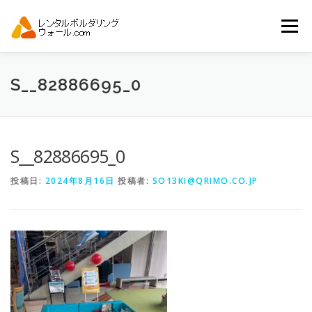
コ
ン
メニュー
テ
ン
ツ
へ
トップ
自動見積り
商品一覧
S__82886695_0
ス
キ
ッ
プ
アーバンスポーツイベント.JP
S__82886695_0
投稿日:
2024年8月16日
投稿者:
SO13KI@QRIMO.CO.JP