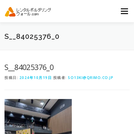
コ
ン
メニュー
テ
ン
ツ
へ
トップ
自動見積り
商品一覧
S__84025376_0
ス
キ
ッ
プ
アーバンスポーツイベント.JP
S__84025376_0
投稿日:
2024年10月19日
投稿者:
SO13KI@QRIMO.CO.JP