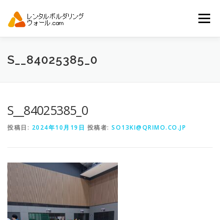
コ
ン
メニュー
テ
ン
ツ
へ
トップ
自動見積り
商品一覧
S__84025385_0
ス
キ
ッ
プ
アーバンスポーツイベント.JP
S__84025385_0
投稿日:
2024年10月19日
投稿者:
SO13KI@QRIMO.CO.JP