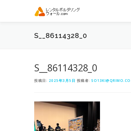
コ
ン
テ
ン
ツ
S__86114328_0
へ
ス
キ
ッ
プ
S__86114328_0
投稿日:
2025年3月5日
投稿者:
SO13KI@QRIMO.CO.